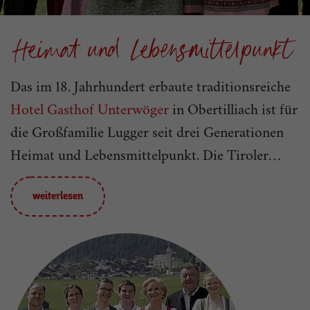
Heimat und Lebensmittelpunkt
Das im 18. Jahrhundert erbaute traditionsreiche
r
Hotel Gasthof Unterwöger
in Obertilliach ist für
die Großfamilie Lugger seit drei Generationen
Heimat und Lebensmittelpunkt. Die Tiroler
Wirtshauskultur wird im denkmalgeschützten
e
„Dorfgasthof“ echt und authentisch gelebt. Echte
weiterlesen
Regionalität und Tierwohl steht bei Familie
Lugger an oberster Stelle. So stammt ein
Großteil der Produkte direkt aus der eigenen,
modernen Landwirtschaft. Zu den wichtigsten