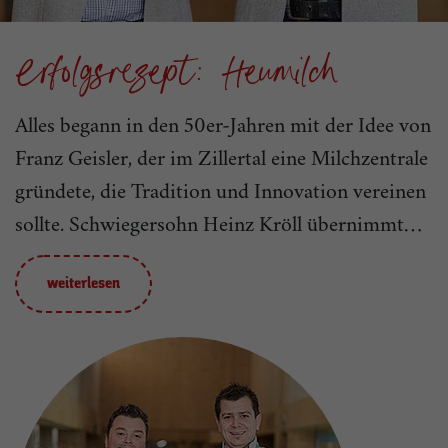
Erfolgsrezept: Heumilch
n
Alles begann in den 50er-Jahren mit der Idee von
Franz Geisler, der im Zillertal eine Milchzentrale
gründete, die Tradition und Innovation vereinen
sollte. Schwiegersohn Heinz Kröll übernimmt
1991 und wird zum Heumilch-Pionier. Er stellt
den Betrieb auf – die damals am Markt und in
weiterlesen
Europa völlig neuartige - Heumilchproduktion
um und entwickelt mit der
Erlebnissennerei
Zillertal
im Jahr 2001 die erste Schau-Sennerei
Österreichs. Die Produktpalette wird um