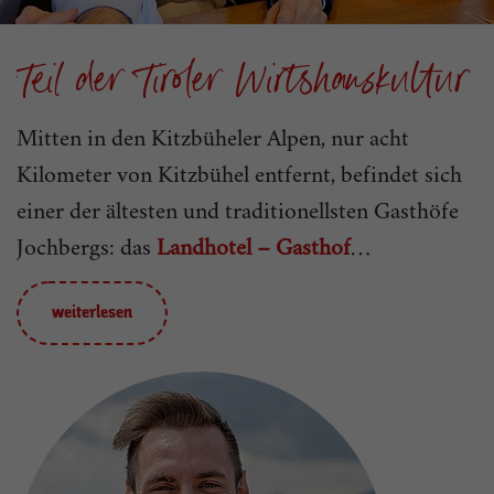
Teil der Tiroler Wirtshauskultur
Mitten in den Kitzbüheler Alpen, nur acht
Kilometer von Kitzbühel entfernt, befindet sich
einer der ältesten und traditionellsten Gasthöfe
Jochbergs: das
Landhotel – Gasthof
Jodlbühel
.
Vor über 100 Jahren erwarb die
s
Familie Aufschnaiter das Anwesen, das seither als
weiterlesen
Familienbetrieb geführt wird. 1996 erfolgte die
Übergabe an Ursula und Franz Reisch, dem
Urenkel von Skipionier Franz Reisch. Mit
Franziska und Hans-Peter Reisch ist heute